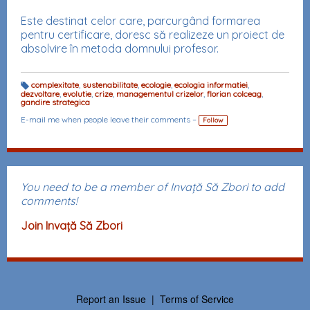
Este destinat celor care, parcurgând formarea
pentru certificare, doresc să realizeze un proiect de
absolvire în metoda domnului profesor.
complexitate
,
sustenabilitate
,
ecologie
,
ecologia informatiei
,
dezvoltare
,
evolutie
,
crize
,
managementul crizelor
,
florian colceag
,
T
gandire strategica
a
g
s:
E-mail me when people leave their comments –
Follow
You need to be a member of Invață Să Zbori to add
comments!
Join Invață Să Zbori
Report an Issue
|
Terms of Service