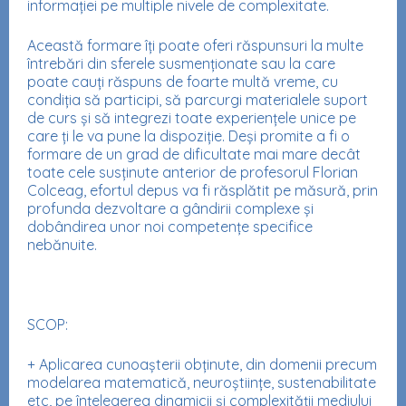
informației pe multiple nivele de complexitate.
Această formare îți poate oferi răspunsuri la multe
întrebări din sferele susmenționate sau la care
poate cauți răspuns de foarte multă vreme, cu
condiția să participi, să parcurgi materialele suport
de curs și să integrezi toate experiențele unice pe
care ți le va pune la dispoziție. Deși promite a fi o
formare de un grad de dificultate mai mare decât
toate cele susținute anterior de profesorul Florian
Colceag, efortul depus va fi răsplătit pe măsură, prin
profunda dezvoltare a gândirii complexe și
dobândirea unor noi competențe specifice
nebănuite.
SCOP:
+ Aplicarea cunoașterii obținute, din domenii precum
modelarea matematică, neuroștiințe, sustenabilitate
etc, pe înțelegerea dinamicii și complexității mediului