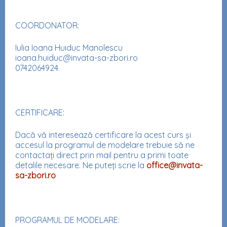
COORDONATOR:
Iulia Ioana Huiduc Manolescu
ioana.huiduc@invata-sa-zbori.ro
0742064924
CERTIFICARE:
Dacă vă interesează certificare la acest curs și
accesul la programul de modelare trebuie să ne
contactați direct prin mail pentru a primi toate
detalile necesare. Ne puteți scrie la
office@invata-
sa-zbori.ro
PROGRAMUL DE MODELARE: