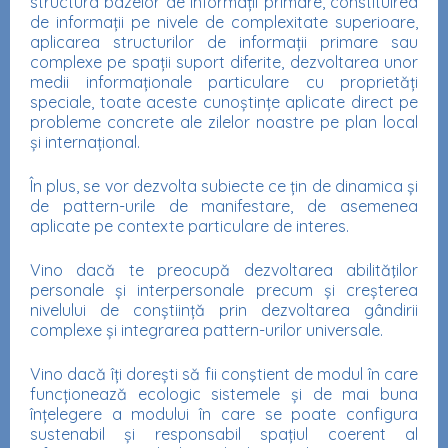
structura bazelor de informații primare, constituirea
de informații pe nivele de complexitate superioare,
aplicarea structurilor de informații primare sau
complexe pe spații suport diferite, dezvoltarea unor
medii informaționale particulare cu proprietăți
speciale, toate aceste cunoștințe aplicate direct pe
probleme concrete ale zilelor noastre pe plan local
și internațional.
În plus, se vor dezvolta subiecte ce țin de dinamica și
de pattern-urile de manifestare, de asemenea
aplicate pe contexte particulare de interes.
Vino dacă te preocupă dezvoltarea abilităţilor
personale și interpersonale precum și creșterea
nivelului de conștiință prin dezvoltarea gândirii
complexe și integrarea pattern-urilor universale.
Vino dacă îți dorești să fii conştient de modul în care
funcționează ecologic sistemele și de mai buna
înțelegere a modului în care se poate configura
sustenabil și responsabil spațiul coerent al