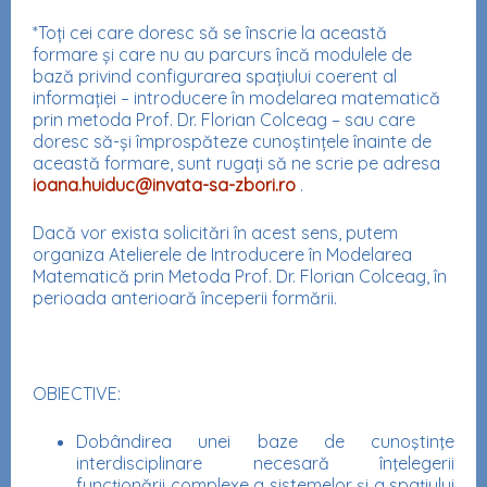
*Toți cei care doresc să se înscrie la această
formare și care nu au parcurs încă modulele de
bază privind configurarea spațiului coerent al
informației – introducere în modelarea matematică
prin metoda Prof. Dr. Florian Colceag – sau care
doresc să-și împrospăteze cunoștințele înainte de
această formare, sunt rugați să ne scrie pe adresa
ioana.huiduc@invata-sa-zbori.ro
.
Dacă vor exista solicitări în acest sens, putem
organiza Atelierele de Introducere în Modelarea
Matematică prin Metoda Prof. Dr. Florian Colceag, în
perioada anterioară începerii formării.
OBIECTIVE:
Dobândirea unei baze de cunoştinţe
interdisciplinare necesară înţelegerii
funcţionării complexe a sistemelor şi a spațiului